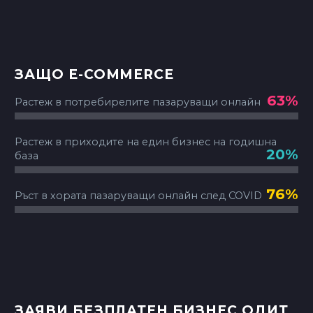
63%
Растеж в потребирелите пазаруващи онлайн
Растеж в приходите на един бизнес на годишна
20%
база
76%
Ръст в хората пазаруващи онлайн след COVID
ЗАЯВИ БЕЗПЛАТЕН БИЗНЕС ОДИТ
СВЪРЖИ СЕ С НАС