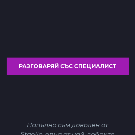
РАЗГОВАРЯЙ СЪС СПЕЦИАЛИСТ
Напълно съм доволен от
Staello, една от най-добрите
агенции за дигитален
маркетинг на пазара. Техният
подход и техники, когато става