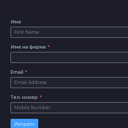
Име
Име на фирма
Email
Тел. номер
Изпрати